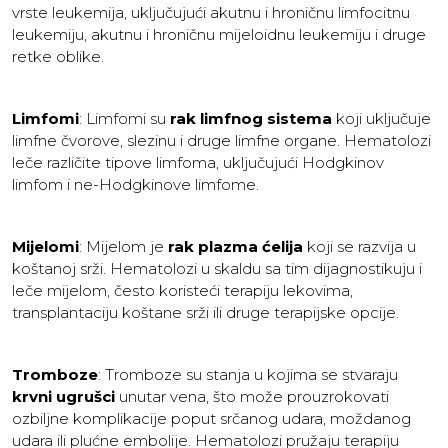
vrste leukemija, uključujući akutnu i hroničnu limfocitnu
leukemiju, akutnu i hroničnu mijeloidnu leukemiju i druge
retke oblike.
Limfomi
: Limfomi su
rak limfnog sistema
koji uključuje
limfne čvorove, slezinu i druge limfne organe. Hematolozi
leče različite tipove limfoma, uključujući Hodgkinov
limfom i ne-Hodgkinove limfome.
Mijelomi
: Mijelom je
rak plazma ćelija
koji se razvija u
koštanoj srži. Hematolozi u skaldu sa tim dijagnostikuju i
leče mijelom, često koristeći terapiju lekovima,
transplantaciju koštane srži ili druge terapijske opcije.
Tromboze
: Tromboze su stanja u kojima se stvaraju
krvni ugrušci
unutar vena, što može prouzrokovati
ozbiljne komplikacije poput srčanog udara, moždanog
udara ili plućne embolije. Hematolozi pružaju terapiju