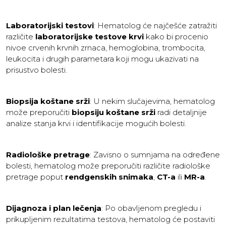
Laboratorijski testovi
: Hematolog će najčešće zatražiti
različite
laboratorijske testove krvi
kako bi procenio
nivoe crvenih krvnih zrnaca, hemoglobina, trombocita,
leukocita i drugih parametara koji mogu ukazivati na
prisustvo bolesti.
Biopsija koštane srži
: U nekim slučajevima, hematolog
može preporučiti
biopsiju koštane srži
radi detaljnije
analize stanja krvi i identifikacije mogućih bolesti.
Radiološke pretrage
: Zavisno o sumnjama na određene
bolesti, hematolog može preporučiti različite radiološke
pretrage poput
rendgenskih snimaka
,
CT-a
ili
MR-a
.
Dijagnoza i plan lečenja
: Po obavljenom pregledu i
prikupljenim rezultatima testova, hematolog će postaviti