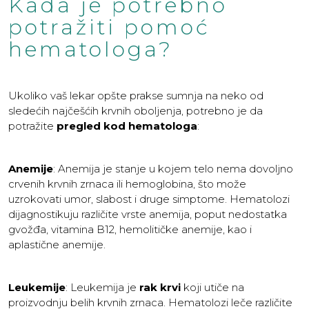
Kada je potrebno
potražiti pomoć
hematologa?
Ukoliko vaš lekar opšte prakse sumnja na neko od
sledećih najčešćih krvnih oboljenja, potrebno je da
potražite
pregled kod hematologa
:
Anemije
: Anemija je stanje u kojem telo nema dovoljno
crvenih krvnih zrnaca ili hemoglobina, što može
uzrokovati umor, slabost i druge simptome. Hematolozi
dijagnostikuju različite vrste anemija, poput nedostatka
gvožđa, vitamina B12, hemolitičke anemije, kao i
aplastične anemije.
Leukemije
: Leukemija je
rak krvi
koji utiče na
proizvodnju belih krvnih zrnaca. Hematolozi leče različite