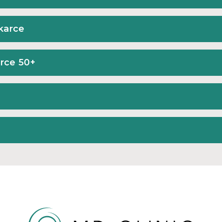
karce
rce 50+