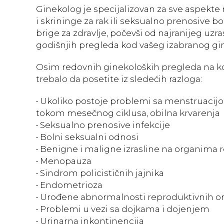
Ginekolog je specijalizovan za sve aspekte
i skrininge za rak ili seksualno prenosive 
brige za zdravlje, počevši od najranijeg uzr
godišnjih pregleda kod vašeg izabranog gi
Osim redovnih ginekoloških pregleda na ko
trebalo da posetite iz sledećih razloga:
• Ukoliko postoje problemi sa menstruacijom
tokom mesečnog ciklusa, obilna krvarenja
• Seksualno prenosive infekcije
• Bolni seksualni odnosi
• Benigne i maligne izrasline na organima
• Menopauza
• Sindrom policističnih jajnika
• Endometrioza
• Urođene abnormalnosti reproduktivnih o
• Problemi u vezi sa dojkama i dojenjem
• Urinarna inkontinencija