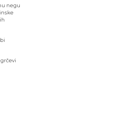
vnu negu
tinske
ih
bi
 grčevi