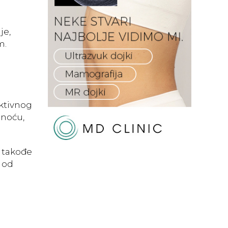
je,
m.
uktivnog
dnoću,
 takođe
i od
?