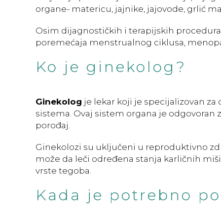
organe- matericu, jajnike, jajovode, grlić m
Osim dijagnostičkih i terapijskih procedur
poremećaja menstrualnog ciklusa, menopa
Ko je ginekolog?
Ginekolog
je lekar koji je specijalizovan z
sistema. Ovaj sistem organa je odgovoran 
porođaj.
Ginekolozi su uključeni u reproduktivno z
može da leči određena stanja karličnih mišić
vrste tegoba.
Kada je potrebno po