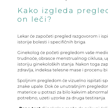
Kako izgleda pregled
on leči?
Lekar će započeti pregled razgovorom i isp
istorije bolesti i specifičnih briga.
Ginekolog će početi pregledom vaše medicin
trudnoće, obrasce menstrualnog ciklusa, u
istoriju ginekoloških stanja. Nakon toga zap
zdravlja, indeksa telesne mase i procenu bil
Spoljnim pregledom će vizuelno ispitati spo
znake upale. Dok će unutrašnjim pregledom,
materice u potrazi za bilo kakvim abnormaln
potrebno, uzeti uzorke za druga testiranja.