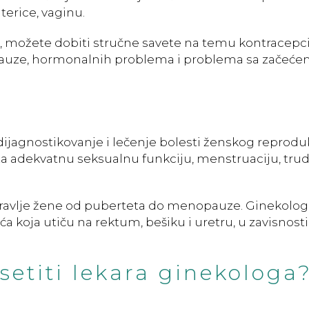
aterice, vaginu.
a, možete dobiti stručne savete na temu kontracepci
uze, hormonalnih problema i problema sa začeće
a dijagnostikovanje i lečenje bolesti ženskog reprod
za adekvatnu seksualnu funkciju, menstruaciju, tru
dravlje žene od puberteta do menopauze. Ginekolog
a koja utiču na rektum, bešiku i uretru, u zavisnost
setiti lekara ginekologa