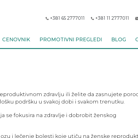
+381 65 2777011
+381 11 2777011
CENOVNIK
PROMOTIVNI PREGLEDI
BLOG
eproduktivnom zdravlju ili želite da zasnujete poro
ošku podršku u svakoj dobi i svakom trenutku.
a se fokusira na zdravlje i dobrobit ženskog
gnozu i lečenje bolesti koje utiču na ženske reproduk