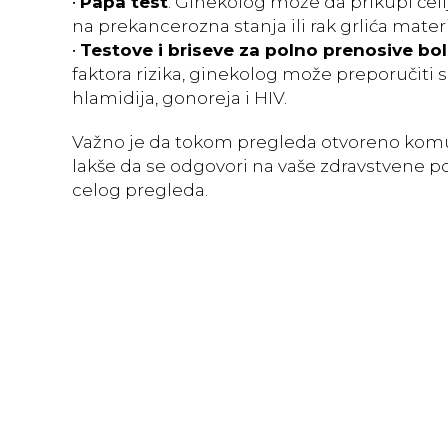
•
Papa test
: Ginekolog može da prikupi ćeli
na prekancerozna stanja ili rak grlića mater
•
Testove i briseve za polno prenosive bol
faktora rizika, ginekolog može preporučiti s
hlamidija, gonoreja i HIV.
Važno je da tokom pregleda otvoreno komun
lakše da se odgovori na vaše zdravstvene po
celog pregleda.