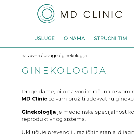
USLUGE
O NAMA
STRUČNI TIM
naslovna /
usluge
/ ginekologija
GINEKOLOGIJA
Drage dame, bilo da vodite računa o svom r
MD Clinic
će vam pružiti adekvatnu ginekol
Ginekologija
je medicinska specijalnost koj
reproduktivnog sistema.
Uključuje prevenciju različitih stanja, dija