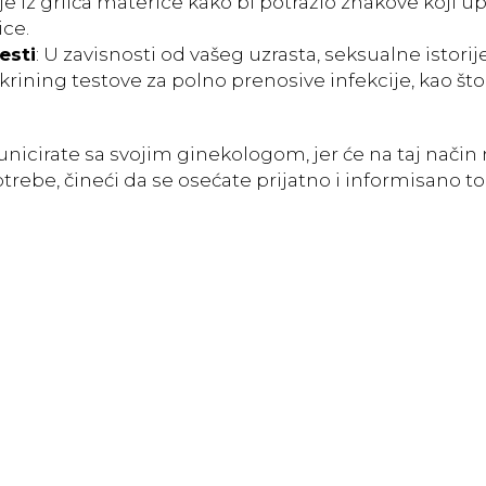
je iz grlića materice kako bi potražio znakove koji 
ice.
esti
: U zavisnosti od vašeg uzrasta, seksualne istorije
krining testove za polno prenosive infekcije, kao što
icirate sa svojim ginekologom, jer će na taj način
trebe, čineći da se osećate prijatno i informisano 