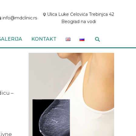
Ulica Luke Ćelovića Trebinjca 42
info@mdclinic.rs
Beograd na vodi
GALERIJA
KONTAKT
dicu –
tivne