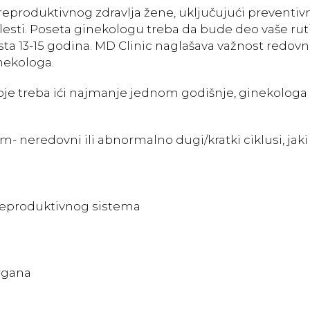
 reproduktivnog zdravlja žene, uključujući preventi
bolesti. Poseta ginekologu treba da bude deo vaše ru
asta 13-15 godina. MD Clinic naglašava važnost redovn
nekologa.
je treba ići najmanje jednom godišnje, ginekologa 
- neredovni ili abnormalno dugi/kratki ciklusi, jaki
 reproduktivnog sistema
rgana