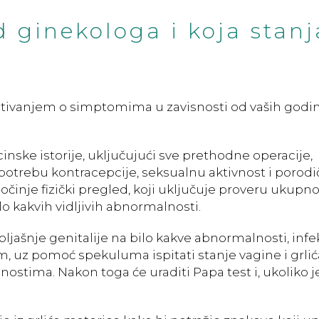
 ginekologa i koja stanj
itivanjem o simptomima u zavisnosti od vaših godin
ske istorije, uključujući sve prethodne operacije,
potrebu kontracepcije, seksualnu aktivnost i porod
očinje fizički pregled, koji uključuje proveru ukupn
o kakvih vidljivih abnormalnosti.
ljašnje genitalije na bilo kakve abnormalnosti, infekc
 uz pomoć spekuluma ispitati stanje vagine i grlić
ostima. Nakon toga će uraditi Papa test i, ukoliko j