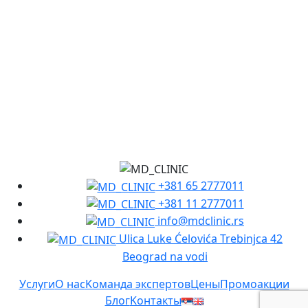
+381 65 2777011
+381 11 2777011
info@mdclinic.rs
Ulica Luke Ćelovića Trebinjca 42
Beograd na vodi
Услуги
О нас
Kоманда экспертов
Цены
Промоакции
Блог
Kонтакты