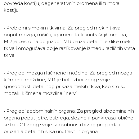
povreda kostiju, degenerativnih promena ili tumora
kostiju.
• Problemi s mekim tkivima: Za pregled mekih tkiva
poput mozga, mišića, ligamenata ili unutrašnjih organa,
MR je često najbolji izbor. MR pruža detaljnije slike mekih
tkiva i omogućava bolje razlikovanje između različitih vrsta
tkiva.
• Pregledi mozga i kičmene moždine: Za pregled mozga i
kičmene moždine, MR je bolji izbor zbog svoje
sposobnosti detaljnog prikaza mekih tkiva, kao što su
mozak, kičmena moždina i nervi.
• Pregledi abdominalnih organa: Za pregled abdominalnih
organa poput jetre, bubrega, slezine ili pankreasa, obično
se bira CT zbog svoje sposobnosti brzog pregleda i
pružanja detaljnih slika unutrašnjih organa.