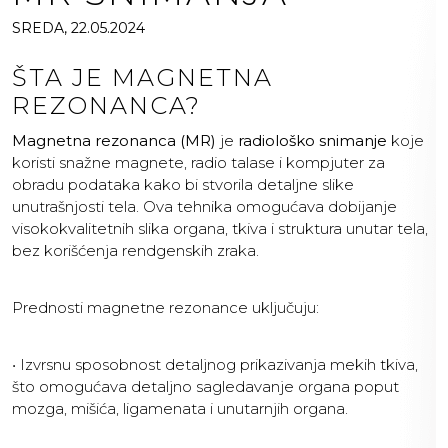
SREDA, 22.05.2024
ŠTA JE MAGNETNA
REZONANCA?
Magnetna rezonanca (MR)
je
radiološko snimanje
koje
koristi snažne magnete, radio talase i kompjuter za
obradu podataka kako bi stvorila detaljne slike
unutrašnjosti tela. Ova tehnika omogućava dobijanje
visokokvalitetnih slika organa, tkiva i struktura unutar tela,
bez korišćenja rendgenskih zraka.
Prednosti magnetne rezonance uključuju:
• Izvrsnu sposobnost detaljnog prikazivanja mekih tkiva,
što omogućava detaljno sagledavanje organa poput
mozga, mišića, ligamenata i unutarnjih organa.