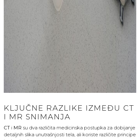
KLJUČNE RAZLIKE IZMEĐU CT
I MR SNIMANJA
CT
i
MR
su dva različita medicinska postupka za dobijanje
detaljnih slika unutrašnjosti tela, ali koriste različite principe