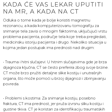
KADA ĆE VAS LEKAR UPUTITI
NA MR, A KADA NA CT
Odluka o tome kada je bolje koristiti magnetnu
rezonancu, a kada kompjuterizovanu tomografiju za
snimanje tela zavisi o mnogim faktorima, uključujući vrstu
problema pacijenta, područje tela koje treba pregledati,
medicinsku istoriju pacijenta i drugo. Nekoliko situacija u
kojima jedan postupak ima prednosti nad drugim:
• Trauma i hitni slučajevi: U hitnim slučajevima gde je brza
dijagnoza ključna, CT se često preferira zbog svoje brzine.
CT može brzo pružiti detaljne slike kostiju i unutrašnjih
organa, što može pomoći u brzoj dijagnozi i zbrinjavanju
povreda.
• Problemi s kostima: Za snimanje kostiju, posebno
fraktura, CT ima prednost, jer pruža izvrsnu sliku kostiju i
gustine tkiva. CT je koristan za identifikaciju traumatskih