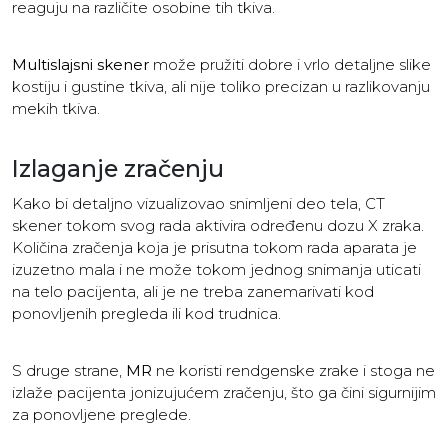
reaguju na različite osobine tih tkiva.
Multislajsni skener
može pružiti dobre i vrlo detaljne slike
kostiju i gustine tkiva, ali nije toliko precizan u razlikovanju
mekih tkiva.
Izlaganje zračenju
Kako bi detaljno vizualizovao snimljeni deo tela, CT
skener tokom svog rada aktivira određenu dozu X zraka.
Količina zračenja koja je prisutna tokom rada aparata je
izuzetno mala i ne može tokom jednog snimanja uticati
na telo pacijenta, ali je ne treba zanemarivati kod
ponovljenih pregleda ili kod trudnica.
S druge strane,
MR
ne koristi rendgenske zrake i stoga ne
izlaže pacijenta jonizujućem zračenju, što ga čini sigurnijim
za ponovljene preglede.