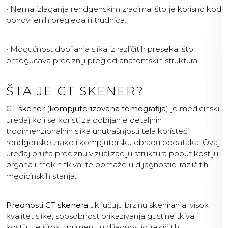
• Nema izlaganja rendgenskim zracima, što je korisno kod
ponovljenih pregleda ili trudnica.
• Mogućnost dobijanja slika iz različitih preseka, što
omogućava precizniji pregled anatomskih struktura.
ŠTA JE CT SKENER?
CT skener
(
kompjuterizovana tomografija
) je medicinski
uređaj koji se koristi za dobijanje detaljnih
trodimenzionalnih slika unutrašnjosti tela koristeći
rendgenske zrake i kompjutersku obradu podataka. Ovaj
uređaj pruža preciznu vizualizaciju struktura poput kostiju,
organa i mekih tkiva, te pomaže u dijagnostici različitih
medicinskih stanja.
Prednosti CT skenera
uključuju brzinu skeniranja, visok
kvalitet slike, sposobnost prikazivanja gustine tkiva i
kostiju te široku primenu u dijagnostici različitih