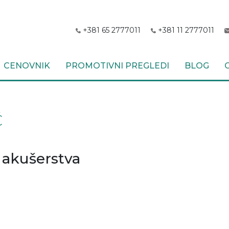
+381 65 2777011
+381 11 2777011
CENOVNIK
PROMOTIVNI PREGLEDI
BLOG
Ć
i akušerstva