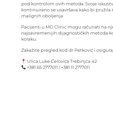
pod kontrolom ovih metoda. Svoje iskustv
kontinuirano se usavršava kako bi pružila n
malignih oboljenja.
Pacijenti u MD Clinic mogu računati na nje
najsavremenijih dijagnostičkih metoda ko
koraku.
Zakažite pregled kod dr Petković i osigur
Ulica Luke Ćelovića Trebinjca 42
+381 65 2777011 / +381 11 2777011