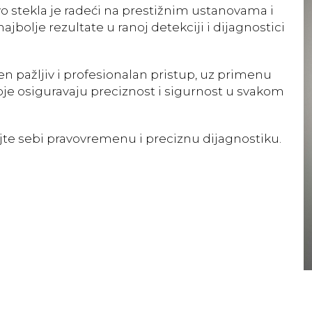
o stekla je radeći na prestižnim ustanovama i
ajbolje rezultate u ranoj detekciji i dijagnostici
n pažljiv i profesionalan pristup, uz primenu
je osiguravaju preciznost i sigurnost u svakom
ajte sebi pravovremenu i preciznu dijagnostiku.