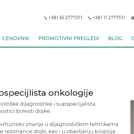
+381 65 2777011
+381 11 2777011
CENOVNIK
PROMOTIVNI PREGLEDI
BLOG
upspecijlista onkologije
diološke dijagnostike i supspecijalista
stici bolesti dojke.
ila vrhunsko znanje u dijagnostičkim tehnikama
rezonance dojki, kao i u obavljanju biopsija