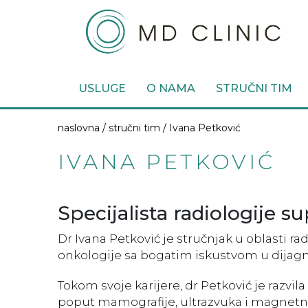
USLUGE
O NAMA
STRUČNI TIM
naslovna /
stručni tim
/ Ivana Petković
IVANA PETKOVIĆ
Specijalista radiologije s
Dr Ivana Petković je stručnjak u oblasti ra
onkologije sa bogatim iskustvom u dijagno
Tokom svoje karijere, dr Petković je razv
poput mamografije, ultrazvuka i magnetne 