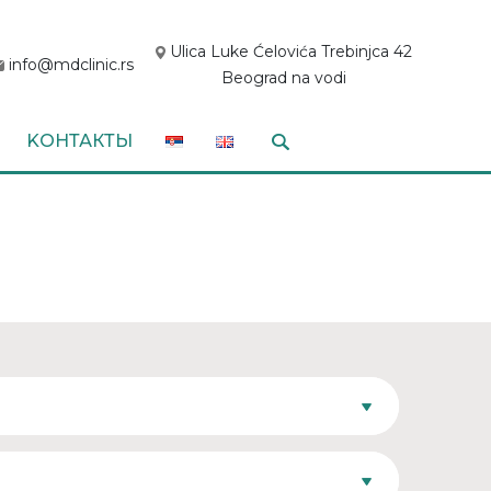
Ulica Luke Ćelovića Trebinjca 42
info@mdclinic.rs
Beograd na vodi
KОНТАКТЫ